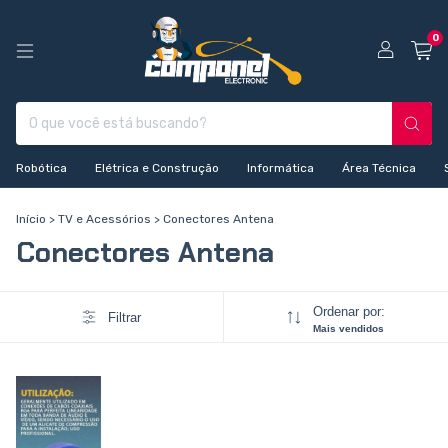
0
Robótica
Elétrica e Construção
Informática
Área Técnica
Início
>
TV e Acessórios
>
Conectores Antena
Conectores Antena
Ordenar por:
Filtrar
Mais vendidos