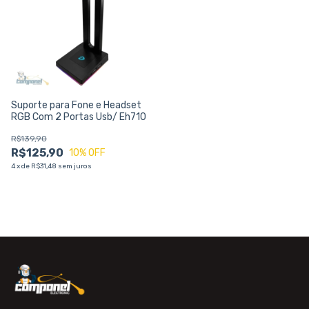
Suporte para Fone e Headset
RGB Com 2 Portas Usb/ Eh710
R$139,90
R$125,90
10
% OFF
4
x
de
R$31,48
sem juros