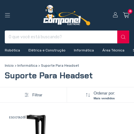
0
Robótica
Elétrica e Construção
Informática
Área Técnica
Início
>
Informática
>
Suporte Para Headset
Suporte Para Headset
Ordenar por:
Filtrar
Mais vendidos
ESGOTADO