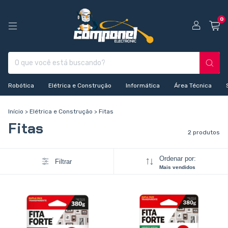
0
Robótica
Elétrica e Construção
Informática
Área Técnica
Início
>
Elétrica e Construção
>
Fitas
Fitas
2 produtos
Ordenar por:
Filtrar
Mais vendidos