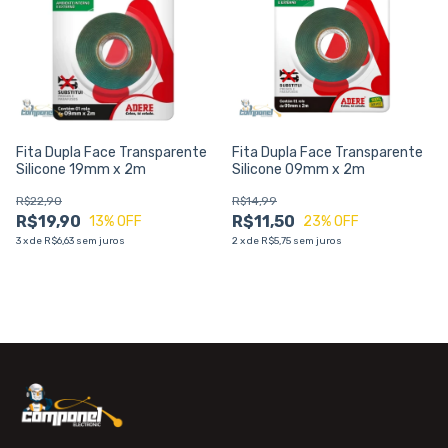
Fita Dupla Face Transparente
Fita Dupla Face Transparente
Silicone 19mm x 2m
Silicone 09mm x 2m
R$22,90
R$14,99
R$19,90
R$11,50
13
% OFF
23
% OFF
3
x
de
R$6,63
sem juros
2
x
de
R$5,75
sem juros