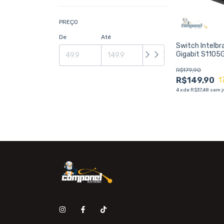
PREÇO
De
Até
Switch Intelbr
Gigabit S1105G
Estável
R$179,90
R$149,90
1
4
x
de
R$37,48
sem j