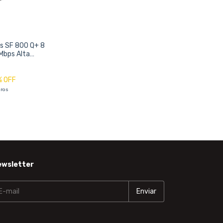
as SF 800 Q+ 8
Mbps Alta
 Conexão
% OFF
uros
ewsletter