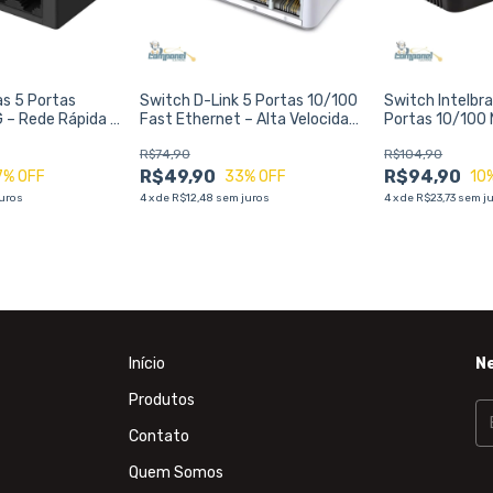
as 5 Portas
Switch D-Link 5 Portas 10/100
Switch Intelbr
 – Rede Rápida e
Fast Ethernet – Alta Velocidade
Portas 10/100 
e Estabilidade
Performance e
R$74,90
R$104,90
Estável
R$49,90
R$94,90
7
% OFF
33
% OFF
10
uros
4
x
de
R$12,48
sem juros
4
x
de
R$23,73
sem j
Início
N
Produtos
Contato
Quem Somos