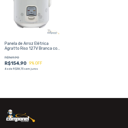
Panela de Arroz Elétrica
Agratto Riso 127V Branca com
Bandeja de Vapor
R$169,90
R$154,90
9
% OFF
4
x
de
R$38,73
sem juros