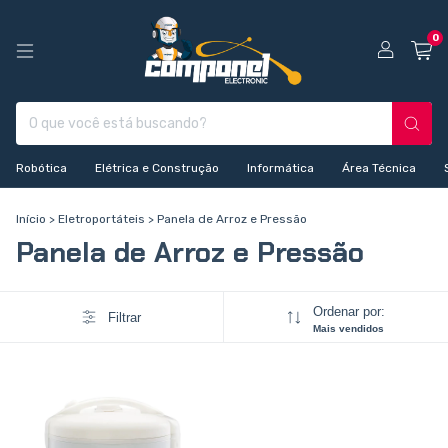
0
Robótica
Elétrica e Construção
Informática
Área Técnica
Início
>
Eletroportáteis
>
Panela de Arroz e Pressão
Panela de Arroz e Pressão
Ordenar por:
Filtrar
Mais vendidos