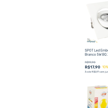
SPOT Led Embu
Branco 5W BQ 
R$19,90
R$17,90
10
%
3
x
de
R$5,97
sem ju