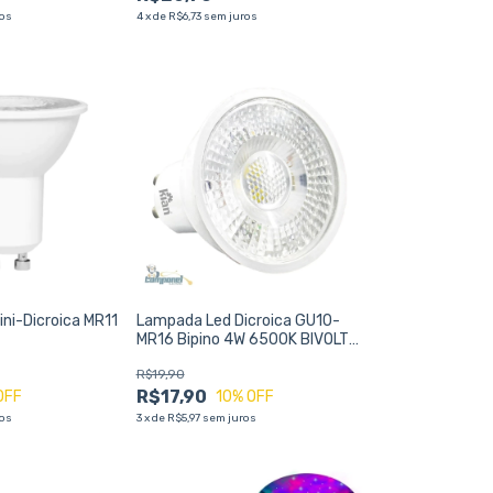
ros
4
x
de
R$6,73
sem juros
ni-Dicroica MR11
Lampada Led Dicroica GU10-
MR16 Bipino 4W 6500K BIVOLT
KIAN
R$19,90
R$17,90
OFF
10
% OFF
ros
3
x
de
R$5,97
sem juros