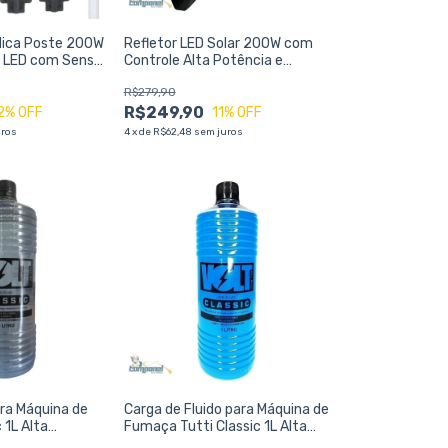
lica Poste 200W
Refletor LED Solar 200W com
r LED com Sensor
Controle Alta Potência e
letor
Resistência IP67 Brisa
R$279,90
R$249,90
2
% OFF
11
% OFF
uros
4
x
de
R$62,48
sem juros
ara Máquina de
Carga de Fluido para Máquina de
 1L Alta
Fumaça Tutti Classic 1L Alta
Efeito Intenso
Performance e Efeito