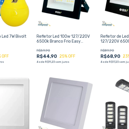
 Led 7W Bivolt
Refletor Led 100w 127/220V
Refletor de Le
6500k Branco Frio Easy
127/220V 6500
Branco-frio
Frio
R$59,90
R$89,90
R$44,90
R$68,90
% OFF
25
% OFF
23
ros
4
x
de
R$11,23
sem juros
4
x
de
R$17,23
sem ju