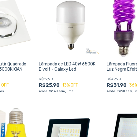
tir Quadrado
Lâmpada de LED 40W 6500K
Lâmpada Fluor
3000K KIAN
Bivolt - Galaxy Led
Luz Negra Efei
220v
R$29,90
R$49,90
R$25,90
R$31,90
 OFF
13
% OFF
36
%
ros
4
x
de
R$6,48
sem juros
4
x
de
R$7,98
sem ju