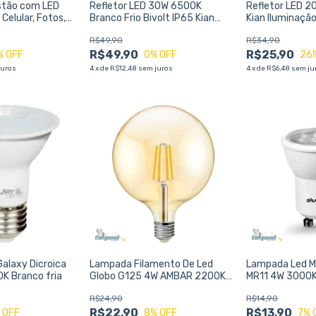
astão com LED
Refletor LED 30W 6500K
Refletor LED 2
 Celular, Fotos,
Branco Frio Bivolt IP65 Kian
Kian Iluminaçã
Alta Potência e Resistência
Econômica e Du
R$49,90
R$34,90
para Uso Externo
Ambientes Inte
R$49,90
R$25,90
% OFF
0
% OFF
26
juros
4
x
de
R$12,48
sem juros
4
x
de
R$6,48
sem ju
alaxy Dicroica
Lampada Filamento De Led
Lampada Led M
K Branco fria
Globo G125 4W AMBAR 2200K
MR11 4W 3000
BIVOLT
R$24,90
R$14,90
R$22,90
R$13,90
 OFF
8
% OFF
7
% 