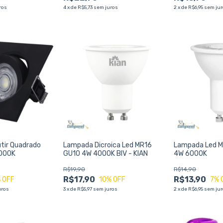
ros
4
x
de
R$5,73
sem juros
2
x
de
R$6,95
sem ju
tir Quadrado
Lampada Dicroica Led MR16
Lampada Led Mi
6000K
GU10 4W 4000K BIV - KIAN
4W 6000K
R$19,90
R$14,90
R$17,90
R$13,90
 OFF
10
% OFF
7
% 
uros
3
x
de
R$5,97
sem juros
2
x
de
R$6,95
sem ju