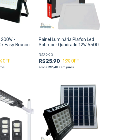
d 200W -
Painel Luminária Plafon Led
k Easy Branco
Sobrepor Quadrado 12W 6500K
17x17cm - AVANT
R$29,90
R$25,90
% OFF
13
% OFF
ros
4
x
de
R$6,48
sem juros