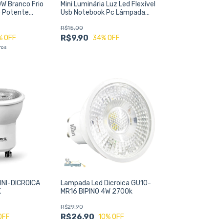
0W Branco Frio
Mini Luminária Luz Led Flexível
o Potente
Usb Notebook Pc Lâmpada
rável para
CORES SORTIDAS
R$15,00
rnos e Externos
R$9,90
% OFF
34
% OFF
ros
INI-DICROICA
Lampada Led Dicroica GU10-
K
MR16 BIPINO 4W 2700k
R$29,90
R$26,90
OFF
10
% OFF