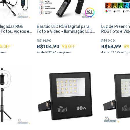
olegadas RGB
Bastão LED RGB Digital para
Luz de Preenc
 Fotos, Vídeos e
Foto e Vídeo - Iluminação LED
RGB Foto e Víd
Portátil RGB - Criadores de
para Gravação,
R$114,90
R$59,99
Conteúdo
Fotografia
R$104,90
R$54,99
% OFF
9
% OFF
8
%
uros
4
x
de
R$26,23
sem juros
4
x
de
R$13,75
sem ju