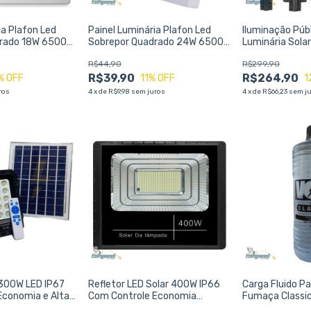
ia Plafon Led
Painel Luminária Plafon Led
Iluminação Púb
drado 18W 6500K
Sobrepor Quadrado 24W 6500K
Luminária Sola
VANT
29x29cm - AVANT
e Luz Solar Ref
R$44,90
R$299,90
R$39,90
R$264,90
% OFF
11
% OFF
1
ros
4
x
de
R$9,98
sem juros
4
x
de
R$66,23
sem j
 300W LED IP67
Refletor LED Solar 400W IP66
Carga Fluido P
Economia e Alta
Com Controle Economia
Fumaça Classic
Potência e Segurança para
Performance e 