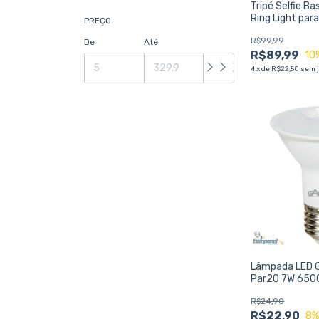
Tripé Selfie B
Ring Light para
PREÇO
Vídeos e Lives
R$99,99
De
Até
R$89,99
10
4
x
de
R$22,50
sem 
Lâmpada LED G
Par20 7W 6500
R$24,90
R$22,90
8
%