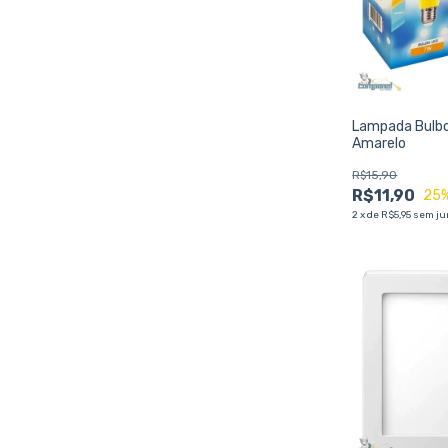
Lampada Bulbo
Amarelo
R$15,90
R$11,90
25
2
x
de
R$5,95
sem ju