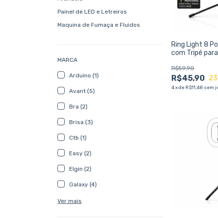
Painel de LED e Letreiros
Maquina de Fumaça e Fluidos
Ring Light 8 P
com Tripé para
MARCA
Lives
R$59,90
Arduino (1)
R$45,90
23
4
x
de
R$11,48
sem j
Avant (5)
Bra (2)
Brisa (3)
Ctb (1)
Easy (2)
Elgin (2)
Galaxy (4)
Ver mais