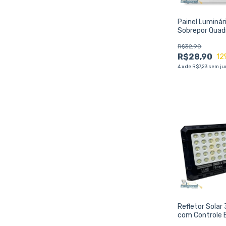
Painel Luminár
Sobrepor Qua
20x20cm - A
R$32,90
R$28,90
12
4
x
de
R$7,23
sem ju
Refletor Solar
com Controle 
Potência