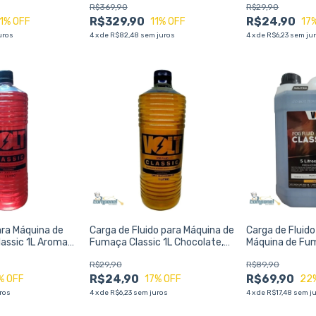
R$369,90
R$29,90
Áreas Externas
R$329,90
R$24,90
1
% OFF
11
% OFF
17
uros
4
x
de
R$82,48
sem juros
4
x
de
R$6,23
sem ju
ara Máquina de
Carga de Fluido para Máquina de
Carga de Fluido
lassic 1L Aroma
Fumaça Classic 1L Chocolate,
Máquina de Fum
ça Densa e
Alta Performance e
VOLT
R$29,90
R$89,90
estas e Eventos
Durabilidade
R$24,90
R$69,90
% OFF
17
% OFF
22
ros
4
x
de
R$6,23
sem juros
4
x
de
R$17,48
sem j