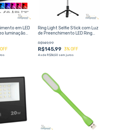
himento em LED
Ring Light Selfie Stick com Luz
eo luminação
de Preenchimento LED Ring
 Streaming e
Light Bastão Retrátil para
R$149,99
Celular Kapbom
R$145,99
 OFF
3
% OFF
ros
4
x
de
R$36,50
sem juros