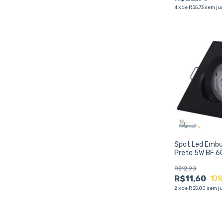
4
x
de
R$5,73
sem ju
Spot Led Embu
Preto 5W BF 
R$12,90
R$11,60
10
%
2
x
de
R$5,80
sem j