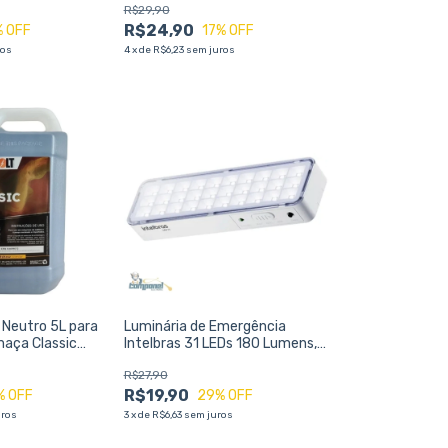
R$29,90
Duradouro
R$24,90
% OFF
17
% OFF
ros
4
x
de
R$6,23
sem juros
 Neutro 5L para
Luminária de Emergência
aça Classic
Intelbras 31 LEDs 180 Lumens,
Bivolt Automática, 2 Níveis de
R$27,90
Iluminação
R$19,90
% OFF
29
% OFF
uros
3
x
de
R$6,63
sem juros