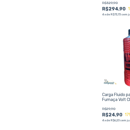
R$329,90
R$294,90
1
4
x
de
R$73,73
sem j
Carga Fluido p
Fumaça Volt C
Morango, Fuma
R$29,90
Segura para F
R$24,90
17
4
x
de
R$6,23
sem ju